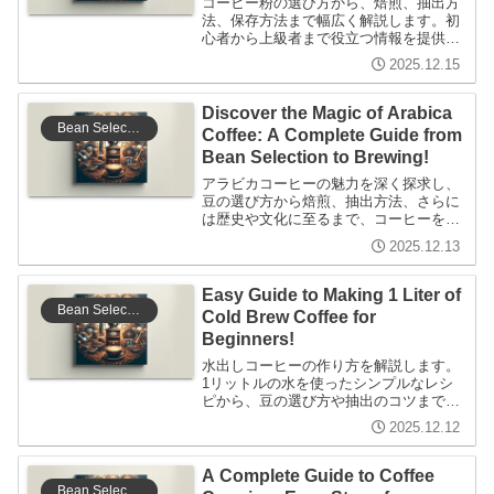
コーヒー粉の選び方から、焙煎、抽出方
法、保存方法まで幅広く解説します。初
心者から上級者まで役立つ情報を提供
し、コーヒーの魅力をさらに深めるお手
2025.12.15
伝いをします。
Discover the Magic of Arabica
Bean Selection
Coffee: A Complete Guide from
Bean Selection to Brewing!
アラビカコーヒーの魅力を深く探求し、
豆の選び方から焙煎、抽出方法、さらに
は歴史や文化に至るまで、コーヒーを愛
するすべての人々に役立つ情報を提供し
2025.12.13
ます。
Easy Guide to Making 1 Liter of
Bean Selection
Cold Brew Coffee for
Beginners!
水出しコーヒーの作り方を解説します。
1リットルの水を使ったシンプルなレシ
ピから、豆の選び方や抽出のコツまで、
初心者でも楽しめる内容が満載。コーヒ
2025.12.12
ーの深い味わいを引き出すためのポイン
トも紹介します。
A Complete Guide to Coffee
Bean Selection