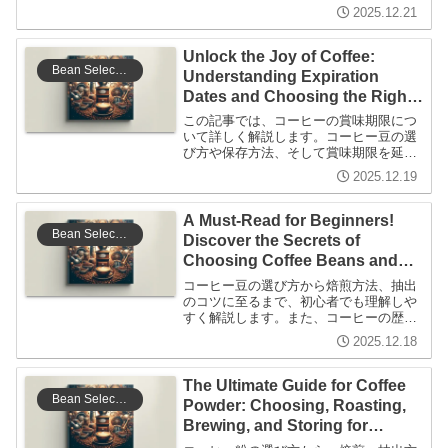
roasting. It's packed with knowledge for
2025.12.21
coffee lovers of all levels to enhance
their coffee experience.
Unlock the Joy of Coffee:
Bean Selection
Understanding Expiration
Dates and Choosing the Right
Beans!
この記事では、コーヒーの賞味期限につ
いて詳しく解説します。コーヒー豆の選
び方や保存方法、そして賞味期限を延ば
すためのヒントを紹介し、初心者から上
2025.12.19
級者までが楽しめる内容を提供します。
A Must-Read for Beginners!
Bean Selection
Discover the Secrets of
Choosing Coffee Beans and
the Charm of Coffee
コーヒー豆の選び方から焙煎方法、抽出
Workshops
のコツに至るまで、初心者でも理解しや
すく解説します。また、コーヒーの歴史
や文化についても触れ、豆工房の魅力を
2025.12.18
引き出す内容をお届けします。
The Ultimate Guide for Coffee
Bean Selection
Powder: Choosing, Roasting,
Brewing, and Storing for
Beginners!