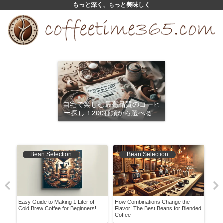
もっと深く、もっと美味しく
自宅で楽しむ最高品質のコーヒ
ー探し！200種類から選べるサ
ブスクリプション
Bean Selection
Bean Selection
Easy Guide to Making 1 Liter of
How Combinations Change the
Is I
the
Cold Brew Coffee for Beginners!
Flavor! The Best Beans for Blended
Know
Coffee
with