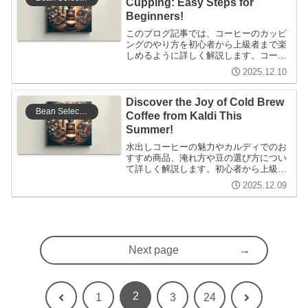
Cupping: Easy Steps for
Beginners!
このブログ記事では、コーヒーのカッピ
ングのやり方を初心者から上級者まで楽
しめるように詳しく解説します。コーヒ
ー豆の選び方やカッピングのプロセス、
2025.12.10
注意点についての経験談を交え、魅力的
なコーヒーの世界を探求します。
Discover the Joy of Cold Brew
Bean Selection
Coffee from Kaldi This
Summer!
水出しコーヒーの魅力やカルディでのお
すすめ商品、淹れ方や豆の選び方につい
て詳しく解説します。初心者から上級者
まで楽しめる内容で、夏にぴったりの美
2025.12.09
味しいコーヒーを楽しむためのヒントが
満載です。
Next page
2
Previous
Next
1
3
24