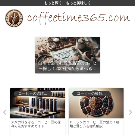
もっと深く、もっと美味しく
自宅で楽しむ最高品質のコーヒ
ー探し！200種類から選べるサ
ブスクリプション
コーヒーの選び方と保存
コーヒーの種類と特徴
！
未来の味を守る！コーヒー豆の保
ローソンのコーヒー豆の魅力！種
ブラ
存方法おすすめガイド
類と選び方を徹底解説
説！
つけ