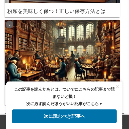
粉類を美味しく保つ！正しい保存方法とは
×
この記事を読んだあとは、ついでにこちらの記事まで読
イギリスのコーヒーハウスはただのカフェじゃ
まないと損！
ない？歴史の裏側
次に必ず読んだほうがいい記事がこちら▼
次に読むべき記事へ
新着記事
メニュー
ホーム
検索
トップ
サイドバー