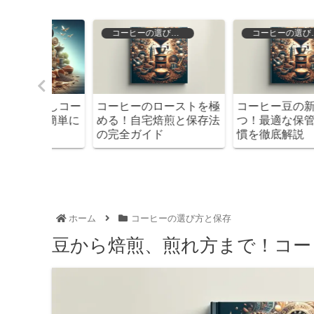
徴
コーヒーの選び方と保存
コーヒーの選び方と保存
水出しコー
コーヒーのローストを極
コーヒー豆の新鮮さを
も簡単に
める！自宅焙煎と保存法
つ！最適な保管方法と
？
の完全ガイド
慣を徹底解説
ホーム
コーヒーの選び方と保存
豆から焙煎、煎れ方まで！コー