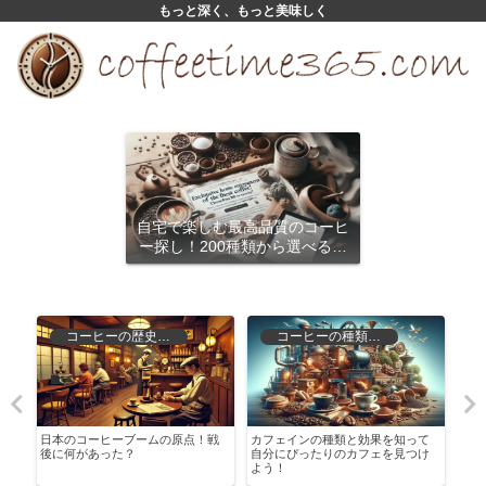
もっと深く、もっと美味しく
自宅で楽しむ最高品質のコーヒ
ー探し！200種類から選べるサ
ブスクリプション
コーヒーの歴史と文化
コーヒーの種類と特徴
コ
日本のコーヒーブームの原点！戦
カフェインの種類と効果を知って
深煎
後に何があった？
自分にぴったりのカフェを見つけ
説！
よう！
び方