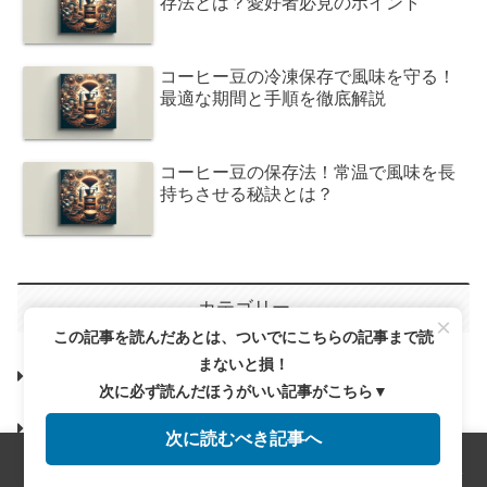
存法とは？愛好者必見のポイント
コーヒー豆の冷凍保存で風味を守る！
最適な期間と手順を徹底解説
コーヒー豆の保存法！常温で風味を長
持ちさせる秘訣とは？
カテゴリー
×
この記事を読んだあとは、ついでにこちらの記事まで読
まないと損！
おすすめ
次に必ず読んだほうがいい記事がこちら▼
オーガニック商品
次に読むべき記事へ
メニュー
ホーム
検索
トップ
サイドバー
コーヒーの歴史と文化