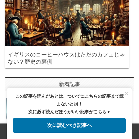
イギリスのコーヒーハウスはただのカフェじゃ
ない？歴史の裏側
新着記事
×
この記事を読んだあとは、ついでにこちらの記事まで読
バシャとは？コーヒーの新しい種類で
まないと損！
味わう至福のひととき
次に必ず読んだほうがいい記事がこちら▼
次に読むべき記事へ
コーヒーの苦味を極める！自分好みの
一杯を見つける方法
メニュー
ホーム
検索
トップ
サイドバー