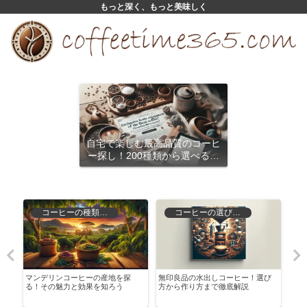
もっと深く、もっと美味しく
自宅で楽しむ最高品質のコーヒ
ー探し！200種類から選べるサ
ブスクリプション
コーヒーの種類と特徴
コーヒーの選び方と保存
ー
マンデリンコーヒーの産地を探
無印良品の水出しコーヒー！選び
ドリ
す
る！その魅力と効果を知ろう
方から作り方まで徹底解説
説！
う！