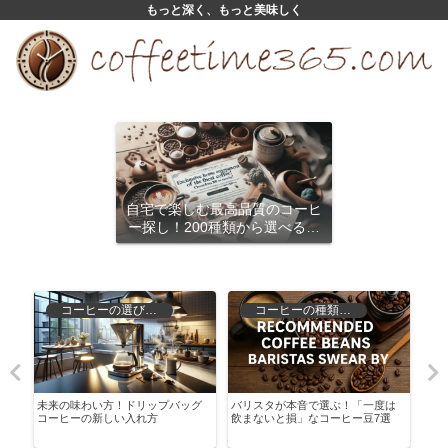
もっと深く、もっと美味しく
自宅で楽しむ最高品質のコーヒ
ー探し！200種類から選べるサ
ブスクリプション
コーヒーの選び方と保存
コーヒーの種類と特徴
と
未来の味わい方！ドリップバッグ
バリスタが本音で選ぶ！「一度は
知ら
コーヒーの新しい入れ方
飲まないと損」なコーヒー豆7選
リュ
定的